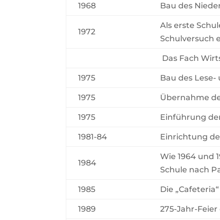
1968
Bau des Niede
Als erste Schu
1972
Schulversuch e
Das Fach Wirts
1975
Bau des Lese-
1975
Übernahme der
1975
Einführung der
1981-84
Einrichtung d
Wie 1964 und 1
1984
Schule nach Pa
1985
Die „Cafeteria“
1989
275-Jahr-Feier 