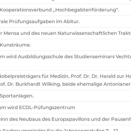
Kooperationsverbund ,,Hochbegabtenförderung“.
rale Prüfungsaufgaben im Abitur.
r Mensa und des neuen Naturwissenschaftlichen Trakt
 Kunsträume.
m wird Ausbildungsschule des Studienseminars Vechta
belpreisträgers für Medizin, Prof. Dr. Dr. Harald zur H
rof. Dr. Burkhardt Wilking, beide ehemalige Antonianer
 Sportanlagen.
um wird ECDL-Püfungszentrum
ginn des Neubaus des Europapavillons und der Pausenh
 Fachraumprinzips für die Jahrgangsstufen 7 – 12.