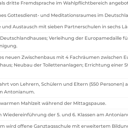
als dritte Fremdsprache im Wahlpflichtbereich angebo
ines Gottesdienst- und Meditationsraumes im Deutschl
und Austausch mit sieben Partnerschulen in sechs Län
 Deutschlandhauses; Verleihung der Europamedaille fü
inigung.
nes neuen Zwischenbaus mit 4 Fachräumen zwischen 
haus; Neubau der Toilettenanlagen; Errichtung einer 
.
hrt von Lehrern, Schülern und Eltern (550 Personen) 
m Antonianum.
 warmen Mahlzeit während der Mittagspause.
n Wiedereinführung der 5. und 6. Klassen am Antonia
m wird offene Ganztagsschule mit erweitertem Bildu