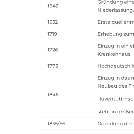
Gründung eines
1642
Niederlassung
1652
Erste quellenm
1719
Erhebung zum 
Einzug in ein 
1726
Krankenhaus.
1775
Hochdeutsch lö
Einzug in das 
Neubau des Fi
1846
„Iuventuti ins
steht in große
1855/56
Gründung der ”