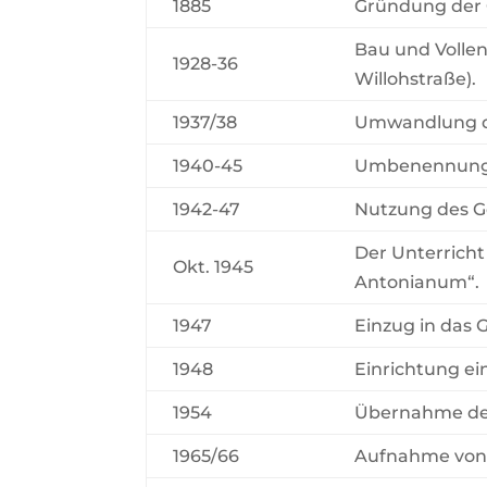
1885
Gründung der 
Bau und Volle
1928-36
Willohstraße).
1937/38
Umwandlung de
1940-45
Umbenennung i
1942-47
Nutzung des Ge
Der Unterrich
Okt. 1945
Antonianum“.
1947
Einzug in das 
1948
Einrichtung e
1954
Übernahme der
1965/66
Aufnahme von 