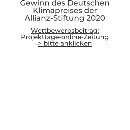
Gewinn des Deutschen
i
e
Klimapreises der
r
Allianz-Stiftung 2020
e
n
S
Wettbewerbsbeitrag:
i
Projekttage-online-Zeitung
e
> bitte anklicken
d
i
e
D
a
t
e
n
s
c
h
u
t
z
e
r
k