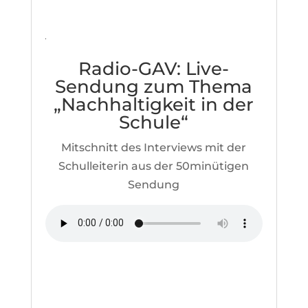
l
ä
r
u
n
Radio-GAV: Live-
g
v
Sendung zum Thema
o
„Nachhaltigkeit in der
n
Schule“
Y
o
u
Mitschnitt des Interviews mit der
T
Schulleiterin aus der 50minütigen
u
b
Sendung
e
.
M
e
h
r
e
r
f
a