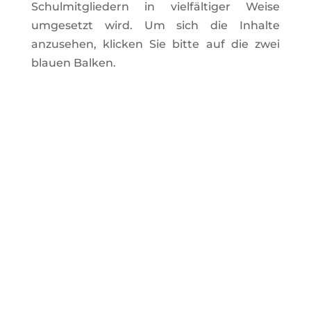
Schulmitgliedern in vielfältiger Weise
umgesetzt wird. Um sich die Inhalte
anzusehen, klicken Sie bitte auf die zwei
blauen Balken.
Einblick in eine andere
Welt: Henrik Joost
berichtet Jahrgang 9
über das Leben in Malawi
von
Stefan Luecking
|
1. Juni 2026
|
Aktuelles
,
Nachhaltigkeitsschule
| 0
Kommentieren
Letzte Woche durfte der 9. Jahrgang
einen ganz besonderen Gast
M