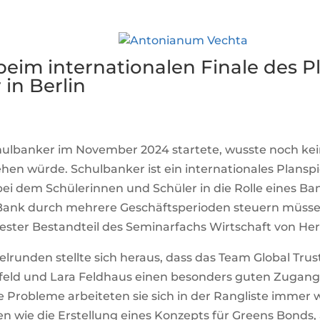
eim internationalen Finale des Pl
in Berlin
chulbanker im November 2024 startete, wusste noch kei
gehen würde. Schulbanker ist ein internationales Planspi
ei dem Schülerinnen und Schüler in die Rolle eines 
Bank durch mehrere Geschäftsperioden steuern müssen.
 fester Bestandteil des Seminarfachs Wirtschaft von He
elrunden stellte sich heraus, dass das Team Global Tru
lfeld und Lara Feldhaus einen besonders guten Zugang
 Probleme arbeiteten sie sich in der Rangliste immer 
 wie die Erstellung eines Konzepts für Greens Bonds, 